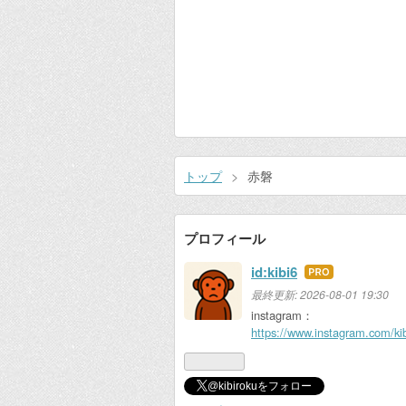
トップ
>
赤磐
プロフィール
id:kibi6
はて
なブ
最終更新:
2026-08-01 19:30
ログ
instagram：
https://www.instagram.com/kib
Pro
@kibirokuをフォロー