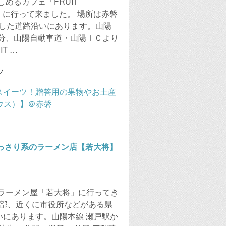
めるカフェ「FRUIT
」に行って来ました。 場所は赤磐
上した道路沿いにあります。山陽
分、山陽自動車道・山陽ＩＣより
T …
ツ
っさり系のラーメン店【若大将】
ラーメン屋「若大将」に行ってき
心部、近くに市役所などがある県
いにあります。山陽本線 瀬戸駅か