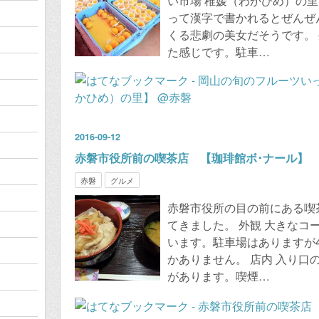
い市場 稚媛（わかひめ）の里
って漢字で書かれるとぜんぜ
くる悲劇の美女だそうです。
た感じです。駐車…
2016
-
09
-
12
赤磐市役所前の喫茶店 【珈琲館ボ･ナール】
赤磐
グルメ
赤磐市役所の目の前にある喫
てきました。 外観 大きなコ
います。駐車場はありますが
かありません。 店内 入り口
があります。喫煙…