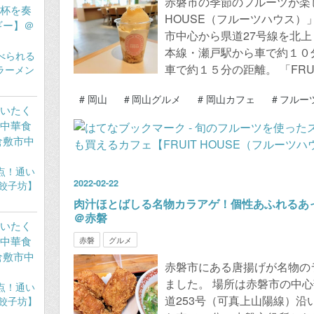
赤磐市の季節のフルーツが楽し
杯を奏
HOUSE（フルーツハウス）
ギー】＠
市中心から県道27号線を北
本線・瀬戸駅から車で約１０
車で約１５分の距離。 「FRUI
#
岡山
#
岡山グルメ
#
岡山カフェ
#
フルー
いたく
中華食
倉敷市中
2022
-
02
-
22
肉汁ほとばしる名物カラアゲ！個性あふれるあ
＠赤磐
いたく
中華食
赤磐
グルメ
倉敷市中
赤磐市にある唐揚げが名物の
ました。 場所は赤磐市の中
道253号（可真上山陽線）沿