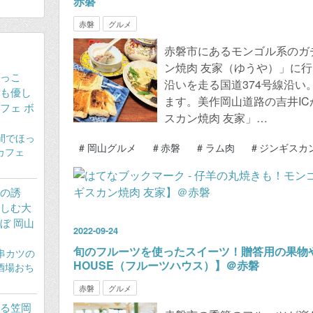
赤磐
赤磐
グルメ
赤磐市にあるモンゴル系のガ
ン焼肉 友家（ゆうや）」に行
っこ
沿いを走る国道374号線沿
も優し
ます。美作岡山道路の吉井IC
フェ ボ
スカン焼肉 友家」…
#
岡山グルメ
#
赤磐
#
ラム肉
#
ジンギスカ
の誘
しむ大
ぼ 岡山
2022
-
09
-
24
旬のフルーツを使ったスイーツ！贈答用の果物や
HOUSE（フルーツハウス）】＠赤磐
赤磐
グルメ
る笠岡