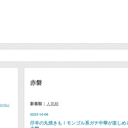
赤磐
新着順
人気順
iroku/
2023
-
10
-
06
仔羊の丸焼きも！モンゴル系ガチ中華が楽しめ