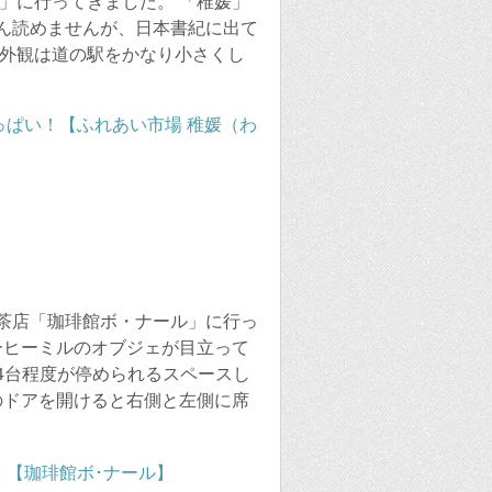
」に行ってきました。 「稚媛」
ん読めませんが、日本書紀に出て
 外観は道の駅をかなり小さくし
茶店「珈琲館ボ・ナール」に行っ
ーヒーミルのオブジェが目立って
4台程度が停められるスペースし
のドアを開けると右側と左側に席