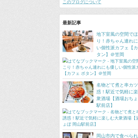
このブログについて
最新記事
地下室風の空間でほ
り！赤ちゃん連れに
い個性派カフェ【カ
タン】＠笠岡
名物どて煮と串カツ
惑！駅近で気軽に楽
衆酒場【酒場おちょ
駅前店】
岡山市内で食べられ