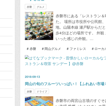
赤磐
グルメ
赤磐市にある「レストラン＆
た。 場所は市役所や公民館
地。山陽本線 瀬戸駅からだ
歩4分ほどの場所です。 外観
いった感じの外観。…
#
赤磐
#
岡山グルメ
#
ファミレス
#
ローカ
2016
-
09
-
13
岡山の旬のフルーツいっぱい！【ふれあい市場 
赤磐
ドライブ
赤磐市の両宮山古墳のすぐそ