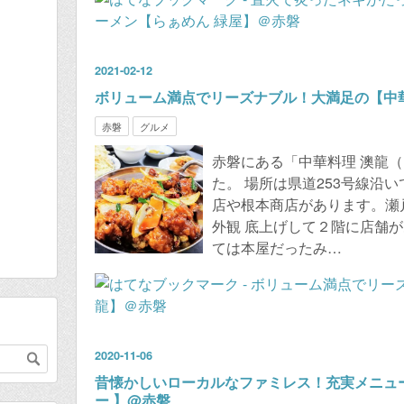
2021
-
02
-
12
ボリューム満点でリーズナブル！大満足の【中
赤磐
グルメ
赤磐にある「中華料理 澳龍
た。 場所は県道253号線沿
店や根本商店があります。瀬
外観 底上げして２階に店舗
ては本屋だったみ…
2020
-
11
-
06
昔懐かしいローカルなファミレス！充実メニュ
ー 】@赤磐