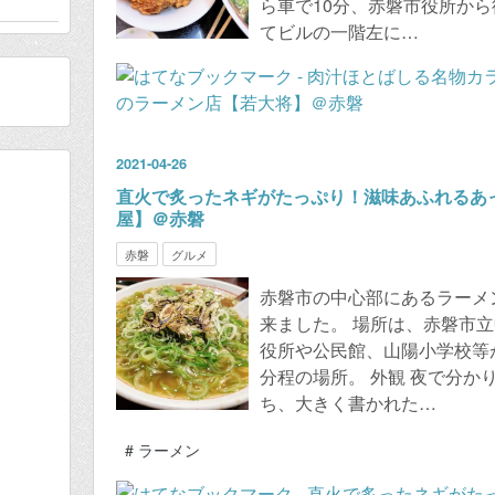
ら車で10分、赤磐市役所から
てビルの一階左に…
2021
-
04
-
26
直火で炙ったネギがたっぷり！滋味あふれるあ
屋】＠赤磐
赤磐
グルメ
赤磐市の中心部にあるラーメ
来ました。 場所は、赤磐市
役所や公民館、山陽小学校等
分程の場所。 外観 夜で分か
ち、大きく書かれた…
#
ラーメン