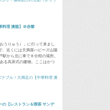
華料理 澳龍】＠赤磐
（おうりゅう）」に行って来まし
いで、近くには天満屋ハピーズ山陽
戸駅から北に車で８分程の場所。
がある高床式の建物。ここはかつ
ーの【レストラン＆喫茶 サンデ