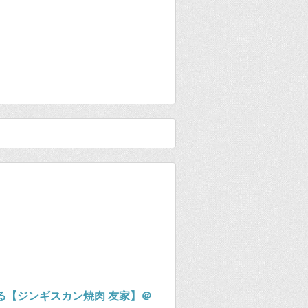
る【ジンギスカン焼肉 友家】＠