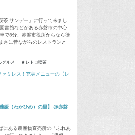
喫茶 サンデー」に行って来まし
、図書館などがある赤磐市の中心
と車で8分、赤磐市役所からなら徒
 まさに昔ながらのレストランと
ルグルメ
#
レトロ喫茶
稚媛（わかひめ）の里】 @赤磐
ばにある農産物直売所の「ふれあ