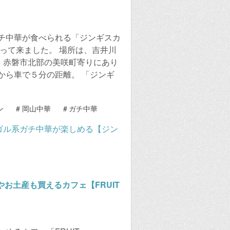
チ中華が食べられる「ジンギスカ
って来ました。 場所は、吉井川
い。赤磐市北部の美咲町寄りにあり
から車で５分の距離。 「ジンギ
ン
#
岡山中華
#
ガチ中華
お土産も買えるカフェ【FRUIT